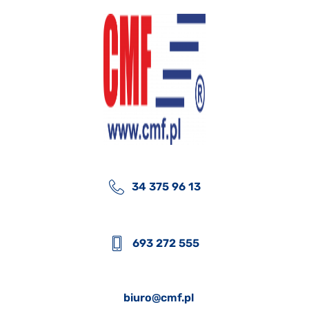
34 375 96 13
693 272 555
biuro@cmf.pl