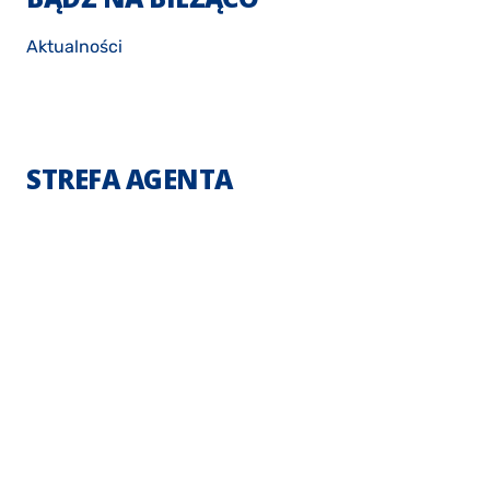
Aktualności
STREFA AGENTA
Logowanie
KLIENT BIZNESOWY
Ubezpieczenie firmy
Ubezpieczenie pracowników
Zdrowie pracowników
Ubezpieczenie transportow