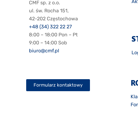
Ak
CMF sp. z o.o.
ul. św. Rocha 151,
42-202 Częstochowa
+48 (34) 322 22 27
8:00 – 18:00 Pon – Pt
S
9:00 – 14:00 Sob
biuro@cmf.pl
Lo
R
Formularz kontaktowy
Kla
Fo
Zg
Pol