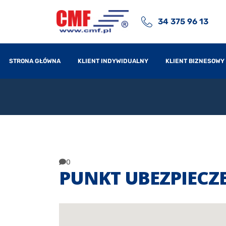
34 375 96 13
STRONA GŁÓWNA
KLIENT INDYWIDUALNY
KLIENT BIZNESOWY
0
PUNKT UBEZPIECZ