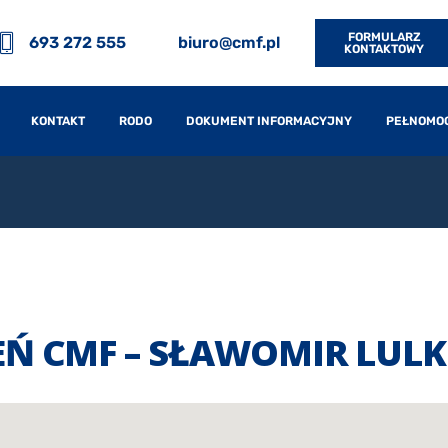
FORMULARZ
693 272 555
biuro@cmf.pl
KONTAKTOWY
KONTAKT
RODO
DOKUMENT INFORMACYJNY
PEŁNOMO
EŃ CMF – SŁAWOMIR LULK