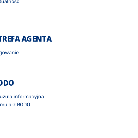
tualności
TREFA AGENTA
gowanie
ODO
uzula informacyjna
rmularz RODO
łoszenie naruszeń danych osobowych
ityka prywatności