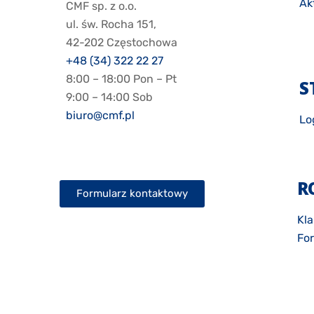
Ak
CMF sp. z o.o.
ul. św. Rocha 151,
42-202 Częstochowa
+48 (34) 322 22 27
8:00 – 18:00 Pon – Pt
S
9:00 – 14:00 Sob
biuro@cmf.pl
Lo
R
Formularz kontaktowy
Kla
Fo
Zg
Pol