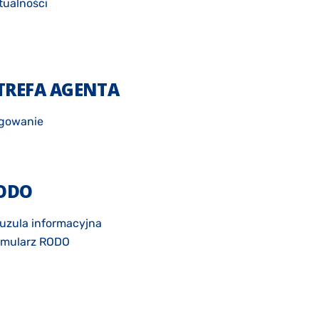
tualności
TREFA AGENTA
gowanie
ODO
uzula informacyjna
rmularz RODO
łoszenie naruszeń danych osobowych
ityka prywatności