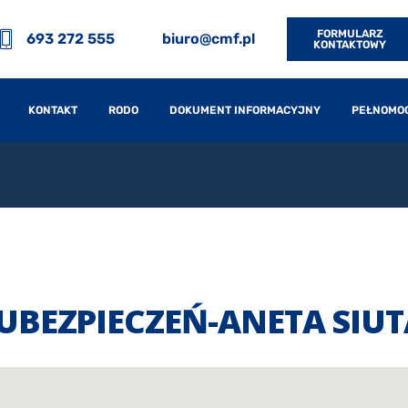
FORMULARZ
693 272 555
biuro@cmf.pl
KONTAKTOWY
KONTAKT
RODO
DOKUMENT INFORMACYJNY
PEŁNOMO
UBEZPIECZEŃ-ANETA SIUT