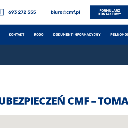
FORMULARZ
693 272 555
biuro@cmf.pl
KONTAKTOWY
KONTAKT
RODO
DOKUMENT INFORMACYJNY
PEŁNOMO
UBEZPIECZEŃ CMF – TOMA