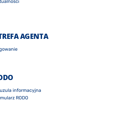
tualności
TREFA AGENTA
gowanie
ODO
uzula informacyjna
rmularz RODO
łoszenie naruszeń danych osobowych
ityka prywatności