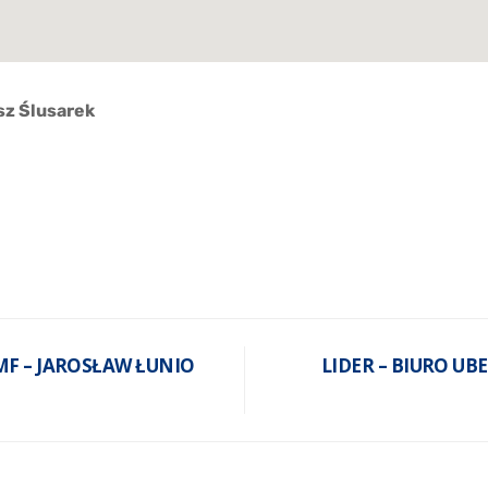
z Ślusarek
MF – JAROSŁAW ŁUNIO
LIDER – BIURO UB