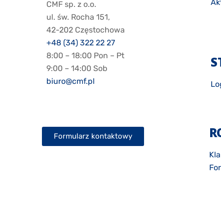
Ak
CMF sp. z o.o.
ul. św. Rocha 151,
42-202 Częstochowa
+48 (34) 322 22 27
8:00 – 18:00 Pon – Pt
S
9:00 – 14:00 Sob
biuro@cmf.pl
Lo
R
Formularz kontaktowy
Kla
Fo
Zg
Pol